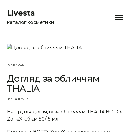
Livesta
каталог косметики
10 Mar 2023
Догляд за обличчям
THALIA
Заріна Штуца
Набір для догляду за обличчям THALIA BOTO-
ZoneX, об’єм 50/15 мл
Продукти BOTO-ZoneX на основі anti-age