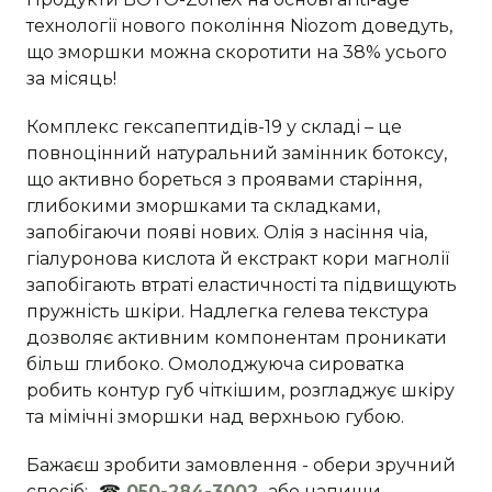
технології нового покоління Niozom доведуть,
що зморшки можна скоротити на 38% усього
за місяць!
Комплекс гексапептидів-19 у складі – це
повноцінний натуральний замінник ботоксу,
що активно бореться з проявами старіння,
глибокими зморшками та складками,
запобігаючи появі нових. Олія з насіння чіа,
гіалуронова кислота й екстракт кори магнолії
запобігають втраті еластичності та підвищують
пружність шкіри. Надлегка гелева текстура
дозволяє активним компонентам проникати
більш глибоко. Омолоджуюча сироватка
робить контур губ чіткішим, розгладжує шкіру
та мімічні зморшки над верхньою губою.
Бажаєш зробити замовлення - обери зручний
спосіб:- ☎
050-284-3002
або напиши