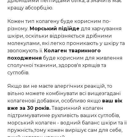
дрібнішими пептидами білка, а значить має
кращу абсорбцію.
Кожен тип колагену буде корисним по-
різному.
Морський підійде
для харчування
шкіри, оскільки відрізняється дрібними
молекулами, які легко проникають у шкіру та
зволожують її.
Колаген тваринного
походження
буде корисним для живлення
сполучної тканини, здоров'я хрящів та
суглобів.
Якщо ви не маєте алергічних реакцій, то
вільно можете комбінувати всі вищезгадані
колагенові добавки, особливо якщо
ваш вік
вже за 30 років.
Тваринний колаген
підтримуватиме рухливість ваших суглобів,
морський колаген - водний баланс шкіри та її
пружність,тому кожен вирішує сам для себе,