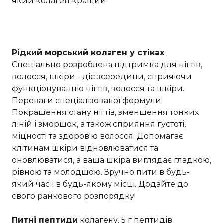
який колаген кращий.
Рідкий морський колаген у стіках
.
Спеціально розроблена підтримка для нігтів,
волосся, шкіри - діє зсередини, сприяючи
функціонуванню нігтів, волосся та шкіри.
Переваги спеціалізованої формули:
Покрашення стану нігтів, зменшення тонких
ліній і зморшок, а також сприяння густоті,
міцності та здоров'ю волосся. Допомагає
клітинам шкіри відновлюватися та
оновлюватися, а ваша шкіра виглядає гладкою,
рівною та молодшою. Зручно пити в будь-
який час і в будь-якому місці. Додайте до
свого ранкового розпорядку!
Питні пептиди
колагену. 5 г пептидів