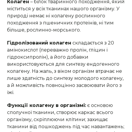
Колаген
– білок тваринного походження, який
міститься у всіх тканинах нашого організму. У
природі немає ні колагену рослинного
походження з пшеничних протеїнів, ні тим
більше, рослинно-морського.
Гідролізований колаген
складається з 20
амінокислот (переважно пролін, гліцин і
гідроксипролін), а його добавки
використовуються для синтезу ендогенного
колагену. На жаль, з віком організм втрачає не
лише здатність до синтезу молодого колагену,
а й можливість повноцінно засвоювати його з
їжі.
Функції колагену в організмі:
є основою
сполучної тканини, створює каркас всього
організму, скріплюючи клітини; захищає
тканини від пошкоджень під час навантажень;