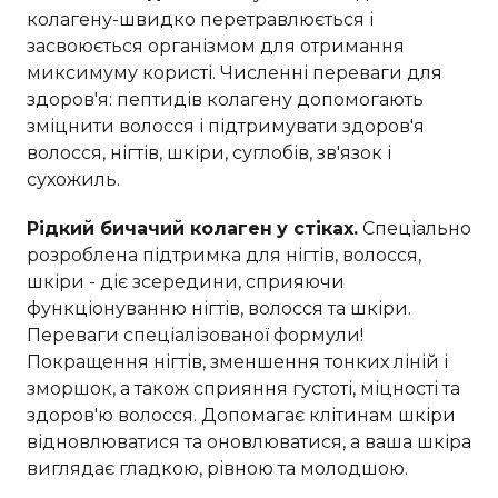
колагену-швидко перетравлюється і
засвоюється організмом для отримання
миксимуму користі. Численні переваги для
здоров'я: пептидів колагену допомогають
зміцнити волосся і підтримувати здоров'я
волосся, нігтів, шкіри, суглобів, зв'язок і
сухожиль.
Рідкий бичачий колаген
у стіках.
Спеціально
розроблена підтримка для нігтів, волосся,
шкіри - діє зсередини, сприяючи
функціонуванню нігтів, волосся та шкіри.
Переваги спеціалізованої формули!
Покращення нігтів, зменшення тонких ліній і
зморшок, а також сприяння густоті, міцності та
здоров'ю волосся. Допомагає клітинам шкіри
відновлюватися та оновлюватися, а ваша шкіра
виглядає гладкою, рівною та молодшою.