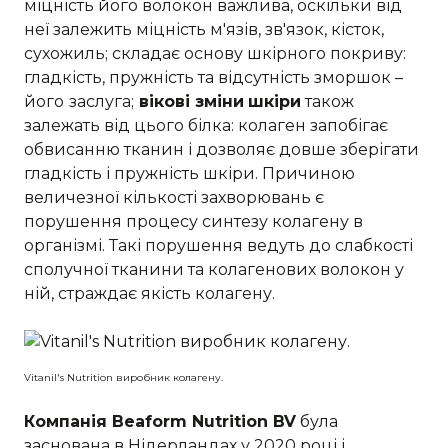
міцність його волокон важлива, оскільки від
неї залежить міцність м'язів, зв'язок, кісток,
сухожиль; складає основу шкірного покриву:
гладкість, пружність та відсутність зморшок –
його
заслуга;
вікові зміни
шкіри
також
залежать від цього білка: колаген запобігає
обвисанню тканин і дозволяє довше зберігати
гладкість і пружність шкіри. Причиною
величезної кількості захворювань є
порушення процесу синтезу колагену в
організмі. Такі порушення ведуть до слабкості
сполучної тканини та колагенових волокон у
ній, страждає якість колагену.
Vitanil's Nutrition виробник колагену.
Компанія Beaform Nutrition BV
була
заснована в Нідерландах у 2020 році і