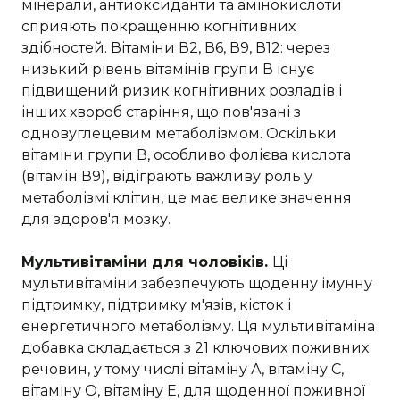
мінерали, антиоксиданти та амінокислоти
сприяють покращенню когнітивних
здібностей. Вітаміни В2, В6, В9, В12: через
низький рівень вітамінів групи В існує
підвищений ризик когнітивних розладів і
інших хвороб старіння, що пов'язані з
одновуглецевим метаболізмом. Оскільки
вітаміни групи В, особливо фолієва кислота
(вітамін В9), відіграють важливу роль у
метаболізмі клітин, це має велике значення
для здоров'я мозку.
Мультивітаміни для чоловіків.
Ці
мультивітаміни забезпечують щоденну імунну
підтримку, підтримку м'язів, кісток і
енергетичного метаболізму. Ця мультивітаміна
добавка складається з 21 ключових поживних
речовин, у тому числі вітаміну А, вітаміну С,
вітаміну О, вітаміну Е, для щоденної поживної