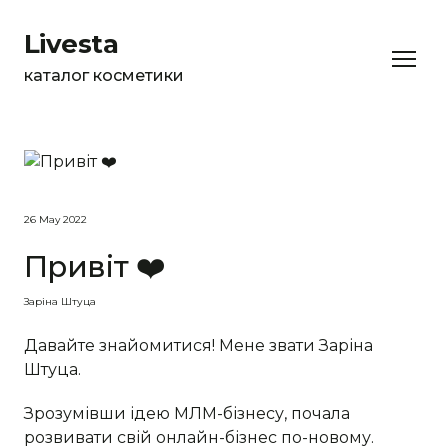
Livesta
каталог косметики
26 May 2022
Привіт ❤️
Заріна Штуца
Давайте знайомитися! Мене звати Заріна
Штуца.
Зрозумівши ідею МЛМ-бізнесу, почала
розвивати свій онлайн-бізнес по-новому.