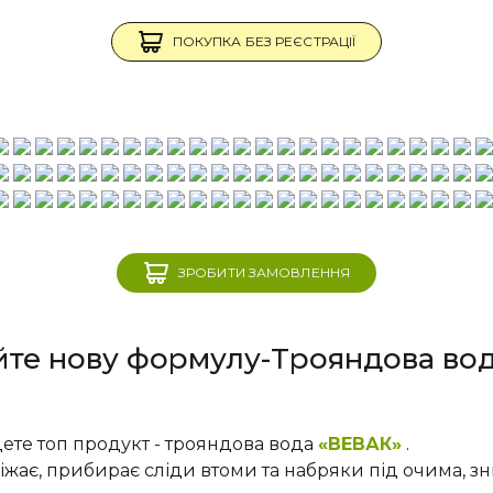
ПОКУПКА БЕЗ РЕЄСТРАЦІЇ
ЗРОБИТИ ЗАМОВЛЕННЯ
йте нову формулу-Трояндова во
ете топ продукт - трояндова вода
«ВЕВАК»
.
свіжає, прибирає сліди втоми та набряки під очима, 