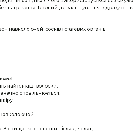
 водяній бані, після чого використовується без смужо
з нагрівання. Готовий до застосування відразу післ
зон навколо очей, сосків і статевих органів
іоwet.
іть найтонкіші волоски.
я значно сповільнюється.
шкіру.
 навколо очей.
 З очищаючі серветки після депіляції.