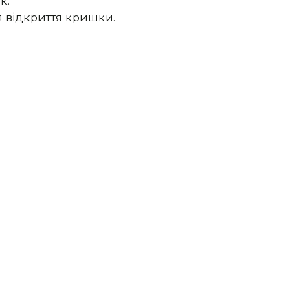
к.
я відкриття кришки.