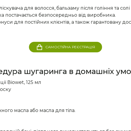
ліскувача для волосся, бальзаму після гоління та сол
а постачається безпосередньо від виробника.
и для постійних клієнтів, а також гарантовану доста
САМОСТІЙНА РЕЄСТРАЦІЯ
дура шугаринга в домашніх умов
ії Віоwet, 125 мл
воску
ного масла або масла для тіла.