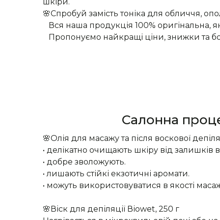
шкіри.
🌸Спробуй замість тоніка для обличчя, опо
Вся наша продукція 100% оригінальна, як
Пропонуємо найкращі ціни, знижки та бонус
Салонна проце
🌸Олія для масажу та після воскової депіляц
• делікатно очищають шкіру від залишків 
• добре зволожують.
• лишають стійкі екзотичні аромати.
• можуть використовуватися в якості масаж
🌸Віск для депіляції Віоwet, 250 г