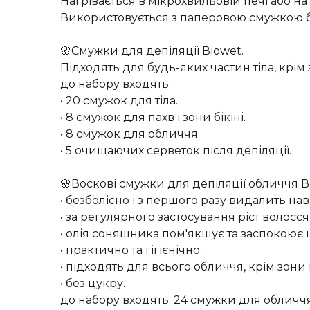
Нагрівається в мікрохвильовій печі або на
Використовується з паперовою смужкою бе
🌸Смужки для депіляції Віоwet.
Підходять для будь-яких частин тіла, крім 
до набору входять:
• 20 смужок для тіла.
• 8 смужок для пахв і зони бікіні.
• 8 смужок для обличчя.
• 5 очищаючих серветок після депіляції.
🌸Воскові смужки для депіляції обличчя В
• безболісно і з першого разу видалить нав
• за регулярного застосування ріст волосс
• олія соняшника пом'якшує та заспокоює 
• практично та гігієнічно.
• підходять для всього обличчя, крім зони
• без цукру.
до набору входять: 24 смужки для обличчя,