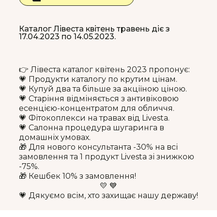
Каталог Лівеста квітень травень діє з
17.04.2023 по 14.05.2023.
👉 Лівеста каталог квітень 2023 пропонує:
💗 Продукти каталогу по крутим цінам.
💗 Купуй два та більше за акціїною ціною.
💗 Старіння відміняється з антивіковою
есенцією-концентратом для обличчя.
💗 Фітокоплекси на травах від Livesta.
💗 Салонна процедура шугаринга в
домашніх умовах.
🎁 Для нового консультанта -30% на всі
замовлення та 1 продукт Livesta зі знижкою
-75%.
🎁 Кешбек 10% з замовлення!
💛 💙
💗 Дякуємо всім, хто захищає нашу державу!