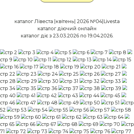
каталог Лівеста |квітень| 2026 №04|Livesta
каталог діючий онлайн
каталог діє з 23.03.2026 по 19.04.2026.
стр 2
стр 3
стр 4
стр 5
стр 6
стр 7
стр 8
стр 9
стр 10
стр 11
стр 12
стр 13
стр 14
стр 15
стр 16
стр 17
стр 18
стр 19
стр 20
стр 21
стр 22
стр 23
стр 24
стр 25
стр 26
стр 27
стр 28
стр 29
стр 30
стр 31
стр 32
стр 33
стр 34
стр 35
стр 36
стр 37
стр 38
стр 39
стр 40
стр 41
стр 42
стр 43
стр 44
стр 45
стр 46
стр 47
стр 48
стр 49
стр 50
стр 51
стр
52
стр 53
стр 54
стр 55
стр 56
стр 57
стр 58
стр 59
стр 60
стр 61
стр 62
стр 63
стр 64
стр 65
стр 66
стр 67
стр 68
стр 69
стр 70
стр
71
стр 72
стр 73
стр 74
стр 75
стр 76
стр 77