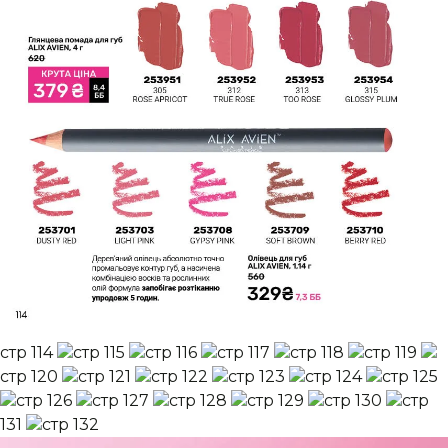
стр 114
стр 115
стр 116
стр 117
стр 118
стр 119
стр 120
стр 121
стр 122
стр 123
стр 124
стр 125
стр 126
стр 127
стр 128
стр 129
стр 130
стр
131
стр 132