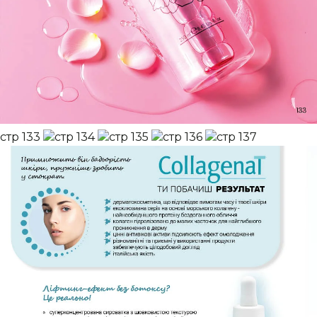
стр 133
стр 134
стр 135
стр 136
стр 137