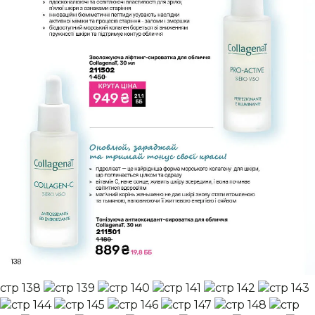
стр 138
стр 139
стр 140
стр 141
стр 142
стр 143
стр 144
стр 145
стр 146
стр 147
стр 148
стр