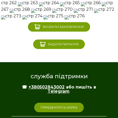
стр 262
стр 263
стр 264
стр 265
стр 266
стр
267
стр 268
стр 269
стр 270
стр 271
стр 272
стр 273
стр 274
стр 275
стр 276
ЗРОБИТИ ЗАМОВЛЕННЯ
ЗАДАТИ ПИТАННЯ
служба підтримки
☎
+380502843002
або пишіть в
Тelegram
ПРИЄДНАТИСЬ ЗАРАЗ