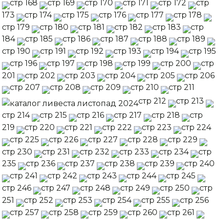
стр 168
стр 169
стр 170
стр 171
стр 172
стр
173
стр 174
стр 175
стр 176
стр 177
стр 178
стр 179
стр 180
стр 181
стр 182
стр 183
стр
184
стр 185
стр 186
стр 187
стр 188
стр 189
стр 190
стр 191
стр 192
стр 193
стр 194
стр 195
стр 196
стр 197
стр 198
стр 199
стр 200
стр
201
стр 202
стр 203
стр 204
стр 205
стр 206
стр 207
стр 208
стр 209
стр 210
стр 211
стр 212
стр 213
стр 214
стр 215
стр 216
стр 217
стр 218
стр
219
стр 220
стр 221
стр 222
стр 223
стр 224
стр 225
стр 226
стр 227
стр 228
стр 229
стр 230
стр 231
стр 232
стр 233
стр 234
стр
235
стр 236
стр 237
стр 238
стр 239
стр 240
стр 241
стр 242
стр 243
стр 244
стр 245
стр 246
стр 247
стр 248
стр 249
стр 250
стр
251
стр 252
стр 253
стр 254
стр 255
стр 256
стр 257
стр 258
стр 259
стр 260
стр 261