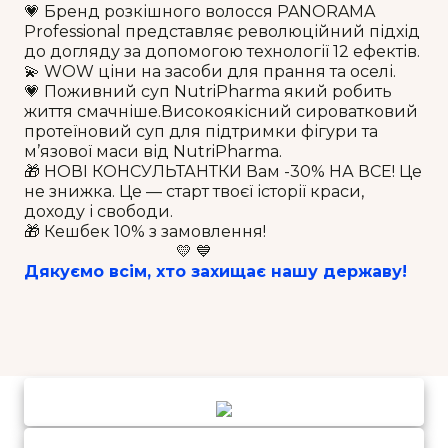
💗 Бренд розкішного волосся PANORAMA
Professional представляє революційний підхід
до догляду за допомогою технології 12 ефектів.
💫 WOW ціни на засоби для прання та оселі.
💗 Поживний суп NutriPharma який робить
життя смачніше.Високоякісний сироватковий
протеїновий суп для підтримки фігури та
м’язової маси від NutriPharma.
🎁 НОВІ КОНСУЛЬТАНТКИ Вам -30% НА ВСЕ! Це
не знижка. Це — старт твоєї історії краси,
доходу і свободи.
🎁 Кешбек 10% з замовлення!
💛 💙
Дякуємо всім, хто захищає нашу державу!