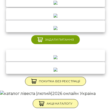
ЗАДАТИ ПИТАННЯ
ПОКУПКА БЕЗ РЕЄСТРАЦІЇ
АКЦІІ КАТАЛОГУ