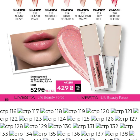
стр 116
стр 117
стр 118
стр 119
стр 120
стр 121
стр 122
стр 123
стр 124
стр 125
стр 126
стр 127
стр 128
стр 129
стр 130
стр 131
стр 132
стр
133
стр 134
стр 135
стр 136
стр 137
стр 138