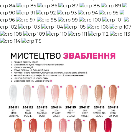
стр 84
стр 85
стр 86
стр 87
стр 88
стр 89
стр 90
стр 91
стр 92
стр 93
стр 94
стр 95
стр 96
стр 97
стр 98
стр 99
стр 100
стр 101
стр 102
стр 103
стр 104
стр 105
стр 106
стр 107
стр 108
стр 109
стр 110
стр 111
стр 112
стр 113
стр 114
стр 115