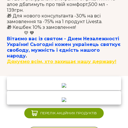
алое дбатимуть про твій комфорт,500 мл -
139грн.
🎁 Для нового консультанта -30% на всі
замовлення та -75% на 1 продукт Livesta.
🎁 Кешбек 10% з замовлення!
💛 💙
Вітаємо вас із святом - Днем Незалежності
України! Сьогодні кожен українець святкує
свободу, мужність і єдність нашого
народу
.
Дякуємо всім, хто захищає нашу державу!
ПЕРЕЛІК АКЦІЙНИХ ПРОДУКТІВ