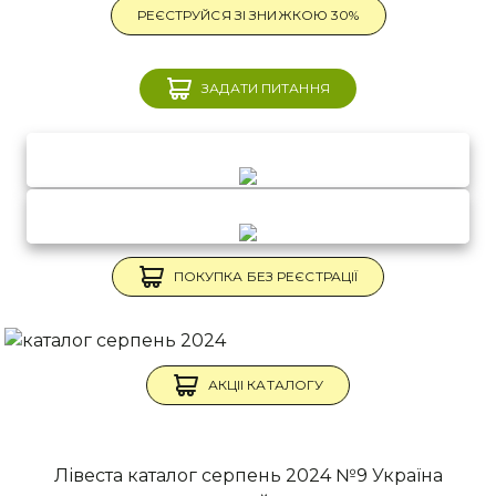
РЕЄСТРУЙСЯ ЗІ ЗНИЖКОЮ 30%
ЗАДАТИ ПИТАННЯ
ПОКУПКА БЕЗ РЕЄСТРАЦІЇ
АКЦІІ КАТАЛОГУ
Лівеста каталог серпень 2024 №9 Україна