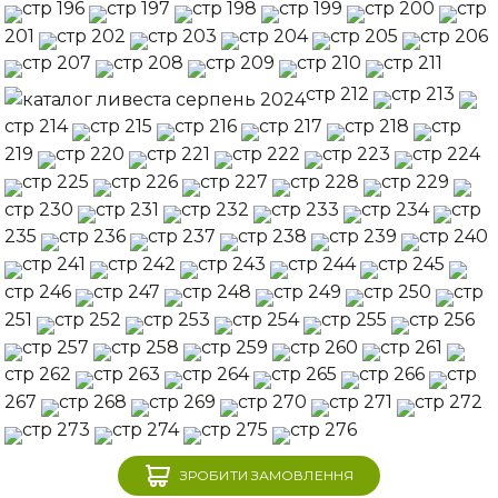
стр 196
стр 197
стр 198
стр 199
стр 200
стр
201
стр 202
стр 203
стр 204
стр 205
стр 206
стр 207
стр 208
стр 209
стр 210
стр 211
стр 212
стр 213
стр 214
стр 215
стр 216
стр 217
стр 218
стр
219
стр 220
стр 221
стр 222
стр 223
стр 224
стр 225
стр 226
стр 227
стр 228
стр 229
стр 230
стр 231
стр 232
стр 233
стр 234
стр
235
стр 236
стр 237
стр 238
стр 239
стр 240
стр 241
стр 242
стр 243
стр 244
стр 245
стр 246
стр 247
стр 248
стр 249
стр 250
стр
251
стр 252
стр 253
стр 254
стр 255
стр 256
стр 257
стр 258
стр 259
стр 260
стр 261
стр 262
стр 263
стр 264
стр 265
стр 266
стр
267
стр 268
стр 269
стр 270
стр 271
стр 272
стр 273
стр 274
стр 275
стр 276
ЗРОБИТИ ЗАМОВЛЕННЯ